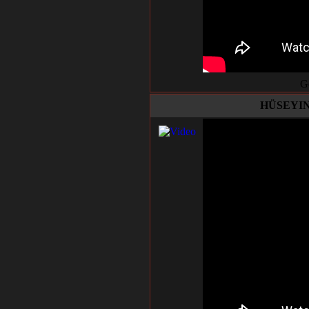
G
HÜSEYIN