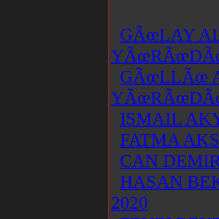
GÃœLAY AL
YÃœRÃœDÃ
GÃœLLÃœ A
YÃœRÃœDÃ
ISMAIL AKY
FATMA AKS
CAN DEMIR 
HASAN BEK
2020