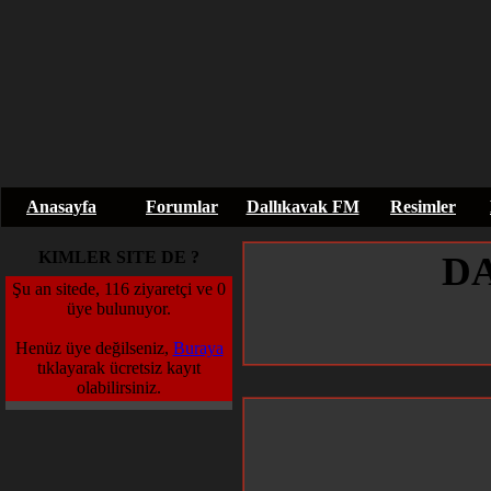
Anasayfa
Forumlar
Dallıkavak FM
Resimler
KIMLER SITE DE ?
D
Şu an sitede, 116 ziyaretçi ve 0
üye bulunuyor.
Henüz üye değilseniz,
Buraya
tıklayarak ücretsiz kayıt
olabilirsiniz.