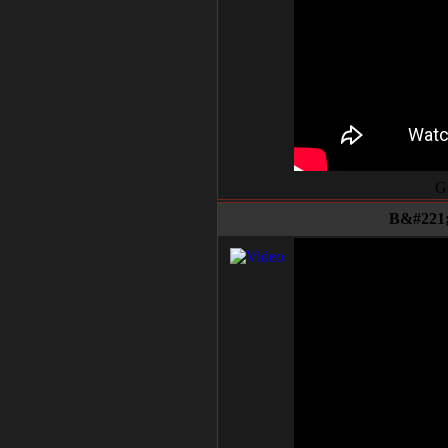
G
B&#221