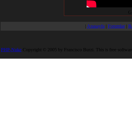
G
|
Anasayfa
|
Forumlar
|
R
PHP-Nuke
Copyright © 2005 by Francisco Burzi. This is free software