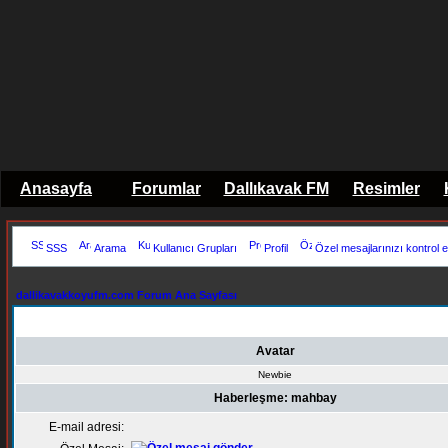
Anasayfa
Forumlar
Dallıkavak FM
Resimler
SSS
Arama
Kullanıcı Grupları
Profil
Özel mesajlarınızı kontrol e
dallikavakkoyufm.com Forum Ana Sayfası
Avatar
Newbie
Haberleşme: mahbay
E-mail adresi: