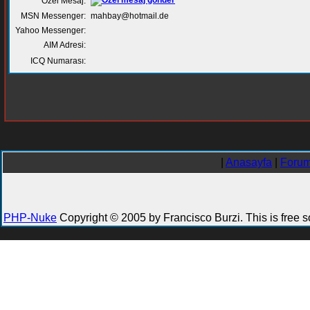
Özel Mesaj:
MSN Messenger:
mahbay@hotmail.de
Yahoo Messenger:
AIM Adresi:
ICQ Numarası:
|
Anasayfa
|
Forum
PHP-Nuke
Copyright © 2005 by Francisco Burzi. This is free s